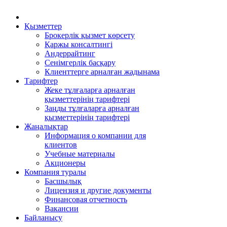
Қызметтер
Брокерлік қызмет көрсету
Қаржы консалтингі
Андеррайтинг
Сенімгерлік басқару
Клиенттерге арналған жадынама
Тарифтер
Жеке тұлғаларға арналған
қызметтерінің тарифтері
Заңды тұлғаларға арналған
қызметтерінің тарифтері
Жаңалықтар
Информация о компании для
клиентов
Учебные материалы
Акционеры
Компания туралы
Басшылық
Лицензия и другие документы
Финансовая отчетность
Вакансии
Байланысу