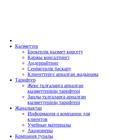
Қызметтер
Брокерлік қызмет көрсету
Қаржы консалтингі
Андеррайтинг
Сенімгерлік басқару
Клиенттерге арналған жадынама
Тарифтер
Жеке тұлғаларға арналған
қызметтерінің тарифтері
Заңды тұлғаларға арналған
қызметтерінің тарифтері
Жаңалықтар
Информация о компании для
клиентов
Учебные материалы
Акционеры
Компания туралы