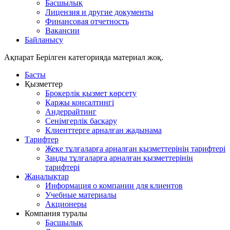
Басшылық
Лицензия и другие документы
Финансовая отчетность
Вакансии
Байланысу
Ақпарат
Берілген категорияда материал жоқ.
Басты
Қызметтер
Брокерлік қызмет көрсету
Қаржы консалтингі
Андеррайтинг
Сенімгерлік басқару
Клиенттерге арналған жадынама
Тарифтер
Жеке тұлғаларға арналған қызметтерінің тарифтері
Заңды тұлғаларға арналған қызметтерінің
тарифтері
Жаңалықтар
Информация о компании для клиентов
Учебные материалы
Акционеры
Компания туралы
Басшылық