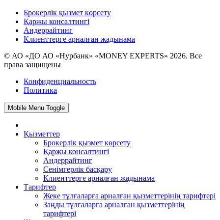
Брокерлік қызмет көрсету
Қаржы консалтингі
Андеррайтинг
Клиенттерге арналған жадынама
© АО «ДО АО «Нурбанк» «MONEY EXPERTS» 2026. Все
права защищены
Конфиденциальность
Политика
Mobile Menu Toggle
Қызметтер
Брокерлік қызмет көрсету
Қаржы консалтингі
Андеррайтинг
Сенімгерлік басқару
Клиенттерге арналған жадынама
Тарифтер
Жеке тұлғаларға арналған қызметтерінің тарифтері
Заңды тұлғаларға арналған қызметтерінің
тарифтері