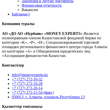
Лицензия и другие документы
Финансовая отчетность
Вакансии
Байланысу
Компания туралы
АО «ДО АО «Нурбанк» «MONEY EXPERTS»
Является
полноправным членом Казахстанской фондовой биржи по
категории «K», «P», «H», Специализированной торговой
площадки регионального финансового центра города Алматы
по категории «А» и Объединения юридических лиц
«Ассоциация финансистов Казахстан.
Контактілер
info@moneyexperts.kz
+7 (727) 272-10-32
+7 (727) 272-10-28
+7 (727) 272-20-14
+7 (727) 272-21-54 (факс)
050013, г. Алматы, площадь Республики 13
Қызметтер топтамасы