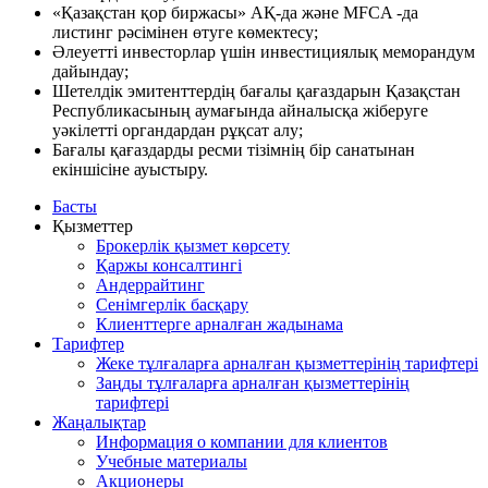
«Қазақстан қор биржасы» АҚ-да және MFCA -да
листинг рәсімінен өтуге көмектесу;
Әлеуетті инвесторлар үшін инвестициялық меморандум
дайындау;
Шетелдік эмитенттердің бағалы қағаздарын Қазақстан
Республикасының аумағында айналысқа жіберуге
уәкілетті органдардан рұқсат алу;
Бағалы қағаздарды ресми тізімнің бір санатынан
екіншісіне ауыстыру.
Басты
Қызметтер
Брокерлік қызмет көрсету
Қаржы консалтингі
Андеррайтинг
Сенімгерлік басқару
Клиенттерге арналған жадынама
Тарифтер
Жеке тұлғаларға арналған қызметтерінің тарифтері
Заңды тұлғаларға арналған қызметтерінің
тарифтері
Жаңалықтар
Информация о компании для клиентов
Учебные материалы
Акционеры