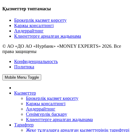
Қызметтер топтамасы
Брокерлік қызмет көрсету
Қаржы консалтингі
Андеррайтинг
Клиенттерге арналған жадынама
© АО «ДО АО «Нурбанк» «MONEY EXPERTS» 2026. Все
права защищены
Конфиденциальность
Политика
Mobile Menu Toggle
Қызметтер
Брокерлік қызмет көрсету
Қаржы консалтингі
Андеррайтинг
Сенімгерлік басқару
Клиенттерге арналған жадынама
Тарифтер
Жеке тұлғаларға арналған қызметтерінің тарифтері