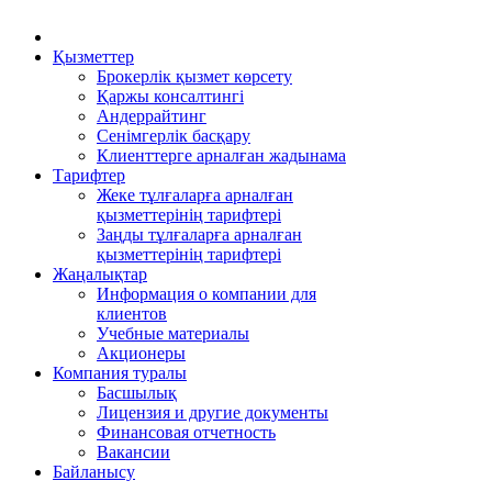
Қызметтер
Брокерлік қызмет көрсету
Қаржы консалтингі
Андеррайтинг
Сенімгерлік басқару
Клиенттерге арналған жадынама
Тарифтер
Жеке тұлғаларға арналған
қызметтерінің тарифтері
Заңды тұлғаларға арналған
қызметтерінің тарифтері
Жаңалықтар
Информация о компании для
клиентов
Учебные материалы
Акционеры
Компания туралы
Басшылық
Лицензия и другие документы
Финансовая отчетность
Вакансии
Байланысу