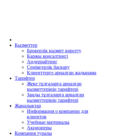
Қызметтер
Брокерлік қызмет көрсету
Қаржы консалтингі
Андеррайтинг
Сенімгерлік басқару
Клиенттерге арналған жадынама
Тарифтер
Жеке тұлғаларға арналған
қызметтерінің тарифтері
Заңды тұлғаларға арналған
қызметтерінің тарифтері
Жаңалықтар
Информация о компании для
клиентов
Учебные материалы
Акционеры
Компания туралы