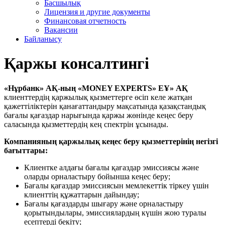
Басшылық
Лицензия и другие документы
Финансовая отчетность
Вакансии
Байланысу
Қаржы консалтингі
«Нұрбанк» АҚ-ның «MONEY EXPERTS» ЕҰ» АҚ
клиенттердің қаржылық қызметтерге өсіп келе жатқан
қажеттіліктерін қанағаттандыру мақсатында қазақстандық
бағалы қағаздар нарығында қаржы жөнінде кеңес беру
саласында қызметтердің кең спектрін ұсынады.
Компанияның қаржылық кеңес беру қызметтерінің негізгі
бағыттары:
Клиентке алдағы бағалы қағаздар эмиссиясы және
оларды орналастыру бойынша кеңес беру;
Бағалы қағаздар эмиссиясын мемлекеттік тіркеу үшін
клиенттің құжаттарын дайындау;
Бағалы қағаздарды шығару және орналастыру
қорытындылары, эмиссиялардың күшін жою туралы
есептерді бекіту;