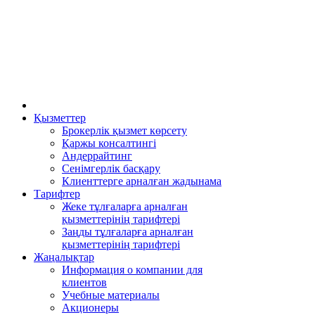
Қызметтер
Брокерлік қызмет көрсету
Қаржы консалтингі
Андеррайтинг
Сенімгерлік басқару
Клиенттерге арналған жадынама
Тарифтер
Жеке тұлғаларға арналған
қызметтерінің тарифтері
Заңды тұлғаларға арналған
қызметтерінің тарифтері
Жаңалықтар
Информация о компании для
клиентов
Учебные материалы
Акционеры