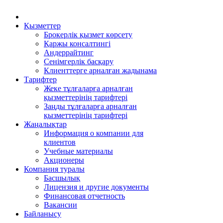
Қызметтер
Брокерлік қызмет көрсету
Қаржы консалтингі
Андеррайтинг
Сенімгерлік басқару
Клиенттерге арналған жадынама
Тарифтер
Жеке тұлғаларға арналған
қызметтерінің тарифтері
Заңды тұлғаларға арналған
қызметтерінің тарифтері
Жаңалықтар
Информация о компании для
клиентов
Учебные материалы
Акционеры
Компания туралы
Басшылық
Лицензия и другие документы
Финансовая отчетность
Вакансии
Байланысу