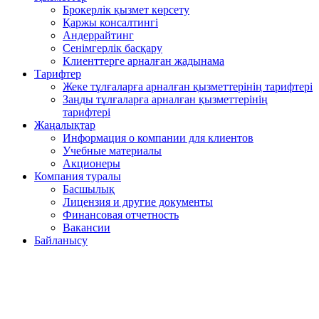
Брокерлік қызмет көрсету
Қаржы консалтингі
Андеррайтинг
Сенімгерлік басқару
Клиенттерге арналған жадынама
Тарифтер
Жеке тұлғаларға арналған қызметтерінің тарифтері
Заңды тұлғаларға арналған қызметтерінің
тарифтері
Жаңалықтар
Информация о компании для клиентов
Учебные материалы
Акционеры
Компания туралы
Басшылық
Лицензия и другие документы
Финансовая отчетность
Вакансии
Байланысу