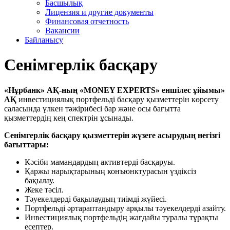
Басшылық
Лицензия и другие документы
Финансовая отчетность
Вакансии
Байланысу
Сенімгерлік басқару
«Нұрбанк» АҚ-ның «MONEY EXPERTS» еншілес ұйымы»
АҚ
инвестициялық портфельді басқару қызметтерін көрсету
саласында үлкен тәжірибесі бар және осы бағытта
қызметтердің кең спектрін ұсынады.
Сенімгерлік басқару қызметтерін жүзеге асырудың негізгі
бағыттары:
Кәсіби мамандардың активтерді басқаруы.
Қаржы нарықтарының конъюнктурасын үздіксіз
бақылау.
Жеке тәсіл.
Тәуекелдерді бақылаудың тиімді жүйесі.
Портфельді әртараптандыру арқылы тәуекелдерді азайту.
Инвестициялық портфельдің жағдайы туралы тұрақты
есептер.