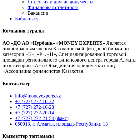
Лицензия и другие документы
Финансовая отчетность
Вакансии
Байланысу
Компания туралы
АО «ДО АО «Нурбанк» «MONEY EXPERTS»
Является
полноправным членом Казахстанской фондовой биржи по
категории «K», «P», «H», Специализированной торговой
площадки регионального финансового центра города Алматы
по категории «А» и Объединения юридических лиц
«Ассоциация финансистов Казахстан.
Контактілер
info@moneyexperts.kz
+7 (727) 272-10-32
+7 (727) 272-10-28
+7 (727) 272-20-14
+7 (727) 272-21-54 (факс)
050013, г. Алматы, площадь Республики 13
Қызметтер топтамасы