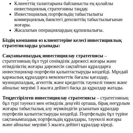
Клиенттің талаптарына байланысты ең қолайлы
инвестициялық стратегияны таңдау.
Инвестициялық портфельдің табыстылығы
коммерциялық банктегі депозиттің табыстылығынан
жоғары.
Жасалатын операциялардың құпиялылығы.
Біздің компания өз клиенттеріне келесі инвестициялық
стратегияларды ұсынады:
Сақтанымпаздық инвестициялау стратегиясы
–
стратегияның бұл түрі сенімділік дәрежесі жоғары және
өтімділіктің жоғары дәрежесін сақтайтын құралдарға
инвестициялар портфелін қалыптастыруды көздейді. Мұндай
қаржылық құралдарға мемлекеттік бағалы қағаздар,
муниципалдық, агенттік және кредиттік тәуекелі төмен және
айналыс мерзімі 3 жылға дейінгі басқа да құралдар жатады.
Теңдестірілген инвестициялау стратегиясы
– стратегияның
бұл түрі тәуекел мен өтімділік деңгейі орташа, бірақ неғұрлым
жоғары табыстылық алу мүмкіндігін ұсынатын құралдар
портфелін қалыптастыруды көздейді. Портфельдің бұл түріне
сақтанымпаздық портфельдің құралдары, тәуекелі жоғары
және айналыс мерзімі 5 жылға дейінгі құралдар кіреді.