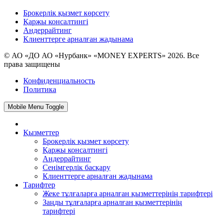
Брокерлік қызмет көрсету
Қаржы консалтингі
Андеррайтинг
Клиенттерге арналған жадынама
© АО «ДО АО «Нурбанк» «MONEY EXPERTS» 2026. Все
права защищены
Конфиденциальность
Политика
Mobile Menu Toggle
Қызметтер
Брокерлік қызмет көрсету
Қаржы консалтингі
Андеррайтинг
Сенімгерлік басқару
Клиенттерге арналған жадынама
Тарифтер
Жеке тұлғаларға арналған қызметтерінің тарифтері
Заңды тұлғаларға арналған қызметтерінің
тарифтері