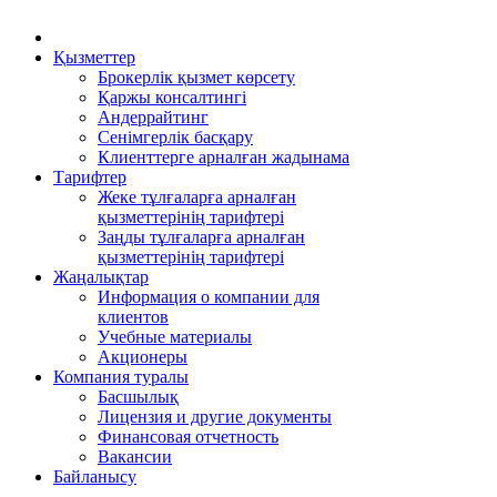
Қызметтер
Брокерлік қызмет көрсету
Қаржы консалтингі
Андеррайтинг
Сенімгерлік басқару
Клиенттерге арналған жадынама
Тарифтер
Жеке тұлғаларға арналған
қызметтерінің тарифтері
Заңды тұлғаларға арналған
қызметтерінің тарифтері
Жаңалықтар
Информация о компании для
клиентов
Учебные материалы
Акционеры
Компания туралы
Басшылық
Лицензия и другие документы
Финансовая отчетность
Вакансии
Байланысу