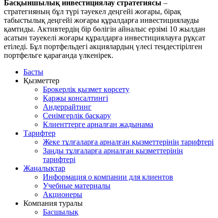
Басқыншылық инвестициялау стратегиясы
–
стратегияның бұл түрі тәуекел деңгейі жоғары, бірақ
табыстылық деңгейі жоғары құралдарға инвестициялауды
қамтиды. Активтердің бір бөлігін айналыс ерзімі 10 жылдан
асатын тәуекелі жоғары құралдарға инвестициялауға рұқсат
етіледі. Бұл портфельдегі акциялардың үлесі теңдестірілген
портфельге қарағанда үлкенірек.
Басты
Қызметтер
Брокерлік қызмет көрсету
Қаржы консалтингі
Андеррайтинг
Сенімгерлік басқару
Клиенттерге арналған жадынама
Тарифтер
Жеке тұлғаларға арналған қызметтерінің тарифтері
Заңды тұлғаларға арналған қызметтерінің
тарифтері
Жаңалықтар
Информация о компании для клиентов
Учебные материалы
Акционеры
Компания туралы
Басшылық