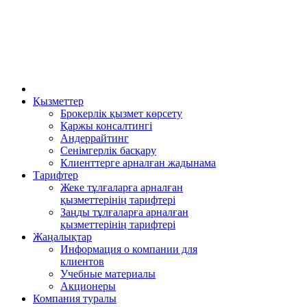
Қызметтер
Брокерлік қызмет көрсету
Қаржы консалтингі
Андеррайтинг
Сенімгерлік басқару
Клиенттерге арналған жадынама
Тарифтер
Жеке тұлғаларға арналған
қызметтерінің тарифтері
Заңды тұлғаларға арналған
қызметтерінің тарифтері
Жаңалықтар
Информация о компании для
клиентов
Учебные материалы
Акционеры
Компания туралы